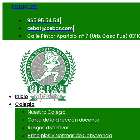
Instagram
965 95 54 54
cebat@cebat.com
Calle Pintor Aparicio, nº 7 (Urb. Casa Fus) 031
Inicio
Colegio
Nuestro Colegio
Carta de la dirección docente
Rasgos distintivos
Principios y Normas de Convivencia