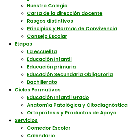
Nuestro Colegio
Carta de la dirección docente
Rasgos distintivos
Principios y Normas de Convivencia
Consejo Escolar
Etapas
La escuelita
Educación Infantil
Educación primaria
Educación Secundaria Obligatoria
Bachillerato
Ciclos Formativos
Educación Infantil Grado
Anatomía Patológica y Citodiagnóstica
Ortoprótesis y Productos de Apoyo
Servicios
Comedor Escolar
Calendario