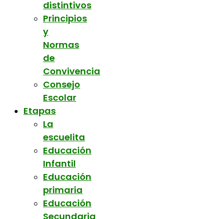
distintivos
Principios
y
Normas
de
Convivencia
Consejo
Escolar
Etapas
La
escuelita
Educación
Infantil
Educación
primaria
Educación
Secundaria