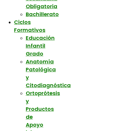
Obligatoria
Bachillerato
Ciclos
Formativos
Educación
Infantil
Grado
Anatomía
Patológica
y
Citodiagnóstica
Ortoprótesis
y
Productos
de
Apoyo