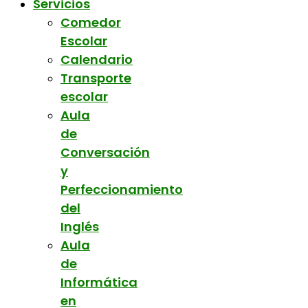
Servicios
Comedor
Escolar
Calendario
Transporte
escolar
Aula
de
Conversación
y
Perfeccionamiento
del
Inglés
Aula
de
Informática
en